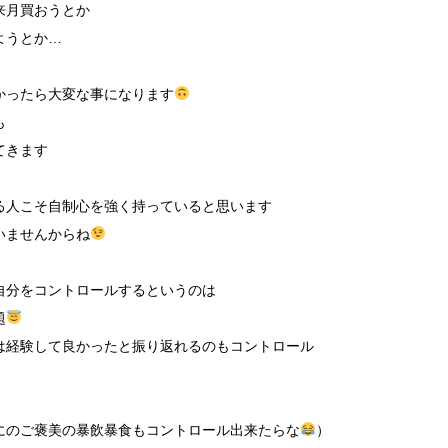
来月買おうとか
ようとか…
かったら大変な事になります
も
てきます
る人こそ自制心を強く持っていると思います
いませんからね
自分をコントロールするというのは
題
は経験して良かったと振り返れるのもコントロール
にのご褒美の暴飲暴食もコントロール出来たらな
）