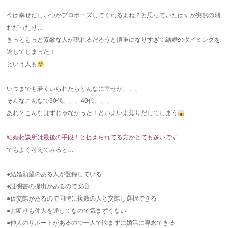
今は幸せだしいつかプロポーズしてくれるよね？と思っていたはずが突然の別
れだったり…
きっともっと素敵な人が現れるだろうと慎重になりすぎて結婚のタイミングを
逃してしまった！
という人も
いつまでも若くいられたらどんなに幸せか、、、
そんなこんなで30代、、、40代、、、
あれ？こんなはずじゃなかった！といよいよ焦りだしてしまう
結婚相談所は最後の手段！と捉えられてる方がとても多いです
でもよく考えてみると…
●結婚願望のある人が登録している
●証明書の提出があるので安心
●仮交際があるので同時に複数の人と交際し選択できる
●お断りも仲人を通してなので気まずくない
●仲人のサポートがあるので一人で悩まずに婚活に専念できる