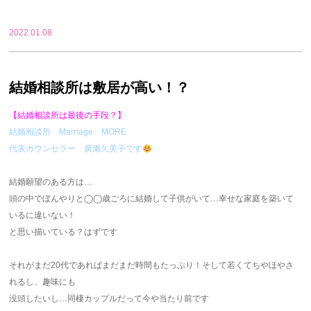
2022.01.08
結婚相談所は敷居が高い！？
【結婚相談所は最後の手段？】
結婚相談所 Marriage MORE
代表カウンセラー 廣瀨久美子です
結婚願望のある方は…
頭の中でぼんやりと◯◯歳ごろに結婚して子供がいて…幸せな家庭を築いて
いるに違いない！
と思い描いている？はずです
それがまだ20代であればまだまだ時間もたっぷり！そして若くてちやほやさ
れるし、趣味にも
没頭したいし…同棲カップルだって今や当たり前です